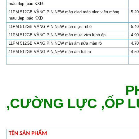
màu đẹp ,báo KXĐ
11PM 512GB VÀNG PIN NEW
màn oled màn oled viền mỏng
5.20
màu đẹp ,báo KXĐ
11PM 512GB VÀNG PIN NEW màn mực nhỏ
5.40
11PM 512GB VÀNG PIN NEW màn mực vừa kính ép
4.90
11PM 512GB VÀNG PIN NEW màn ám nửa màn rỏ
4.70
11PM 512GB VÀNG PIN NEW màn ám full rỏ
4.50
PHỤ KIỆN 
,CƯỜNG LỰC ,ỐP 
TÊN SẢN PHẨM