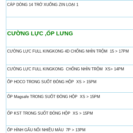
CÁP DÒNG 14 TRỞ XUỐNG ZIN LOẠI 1
CƯỜNG LỰC ,ỐP LƯNG
CƯỜNG LỰC FULL KINGKONG 4D CHỐNG NHÌN TRỘM 15 > 17PM
CƯỜNG LỰC FULL KINGKONG CHỐNG NHÌN TRỘM XS> 14PM
ỐP HOCO TRONG SUỐT ĐÓNG HỘP XS > 15PM
ỐP Magsafe TRONG SUỐT ĐÓNG HỘP XS > 15PM
ỐP KST TRONG SUỐT ĐÓNG HỘP XS > 15PM
ỐP HÌNH GẤU NỔI NHIỀU MÀU 7P > 13PM