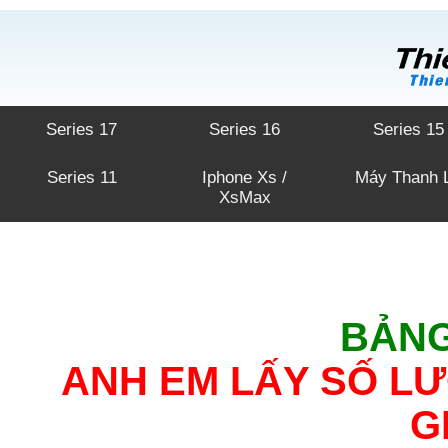
Series 17
Series 16
Series 15
Series 11
Iphone Xs /
Máy Thanh 
XsMax
BẢNG
ANH EM LẤY SỐ LƯ
G