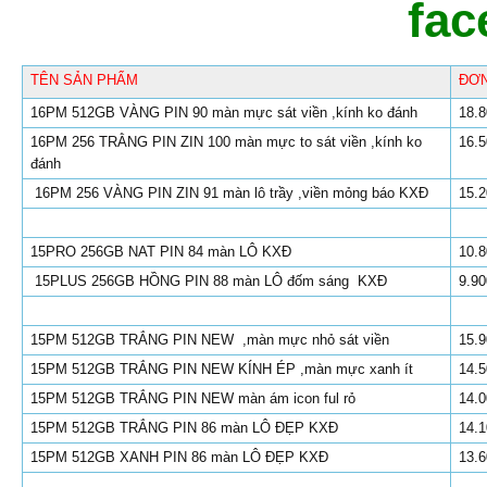
fac
TÊN SẢN PHẨM
ĐƠN
16PM 512GB VÀNG PIN 90 màn mực sát viền ,kính ko đánh
18.8
16PM 256 TRẰNG PIN ZIN 100 màn mực to sát viền ,kính ko
16.5
đánh
16PM 256 VÀNG PIN ZIN 91 màn lô trầy ,viền mỏng báo KXĐ
15.2
15PRO 256GB NAT PIN 84 màn LÔ KXĐ
10.8
15PLUS 256GB HỒNG PIN 88 màn LÔ đốm sáng KXĐ
9.90
15PM 512GB TRẮNG PIN NEW ,màn mực nhỏ sát viền
15.9
15PM 512GB TRẮNG PIN NEW KÍNH ÉP ,màn mực xanh ít
14.5
15PM 512GB TRẮNG PIN NEW màn ám icon ful rỏ
14.0
15PM 512GB TRẮNG PIN 86 màn LÔ ĐẸP KXĐ
14.1
15PM 512GB XANH PIN 86 màn LÔ ĐẸP KXĐ
13.6