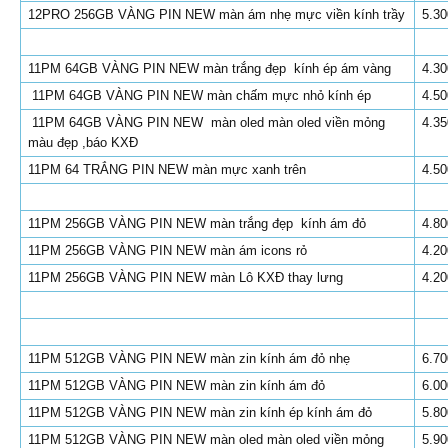
12PRO 256GB VÀNG PIN NEW màn ám nhẹ mực viền kính trầy
5.30
11PM 64GB VÀNG PIN NEW màn trắng đẹp kính ép ám vàng
4.30
11PM 64GB VÀNG PIN NEW màn chấm mực nhỏ kính ép
4.50
11PM 64GB VÀNG PIN NEW màn oled màn oled viền mỏng
4.35
màu đẹp ,báo KXĐ
11PM 64 TRẮNG PIN NEW màn mực xanh trên
4.50
11PM 256GB VÀNG PIN NEW màn trắng đẹp kính ám đỏ
4.80
11PM 256GB VÀNG PIN NEW màn ám icons rỏ
4.20
11PM 256GB VÀNG PIN NEW màn Lô KXĐ thay lưng
4.20
11PM 512GB VÀNG PIN NEW màn zin kính ám đỏ nhẹ
6.70
11PM 512GB VÀNG PIN NEW màn zin kính ám đỏ
6.00
11PM 512GB VÀNG PIN NEW màn zin kính ép kính ám đỏ
5.80
11PM 512GB VÀNG PIN NEW
màn oled màn oled viền mỏng
5.90